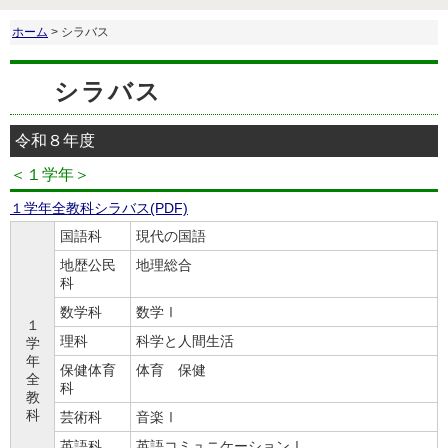
ホーム
> シラバス
シラバス
令和８年度
＜１学年＞
１学年全教科シラバス(PDF)
国語科
現代の国語
地歴公民
地理総合
科
数学科
数学Ⅰ
１
理科
科学と人間生活
学
年
保健体育
体育 保健
全
科
教
科
芸術科
音楽Ⅰ
英語科
英語コミュニケーションⅠ