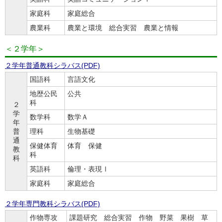
家庭科
家庭総合
農業科
農業と環境 総合実習 農業と情報
＜２学年＞
２学年普通教科シラバス(PDF)
国語科
言語文化
地歴公民
公共
科
２
学
数学科
数学Ａ
年
普
理科
生物基礎
通
保健体育
体育 保健
教
科
科
英語科
倫理・表現Ⅰ
家庭科
家庭総合
２学年専門教科シラバス(PDF)
作物専攻
課題研究 総合実習 作物 野菜 果樹 草