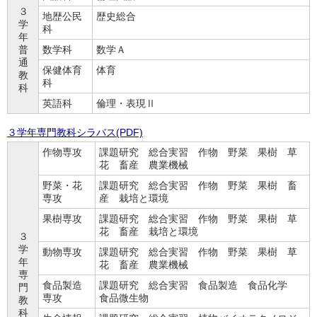
３
地歴公民
歴史総合
学
科
年
普
数学科
数学Ａ
通
保健体育
体育
教
科
科
英語科
倫理・表現Ⅱ
３学年専門教科シラバス(PDF)
作物専攻
課題研究 総合実習 作物 野菜 果樹 草
花 畜産 農業機械
野菜・花
課題研究 総合実習 作物 野菜 果樹 畜
専攻
産 栽培と環境
果樹専攻
課題研究 総合実習 作物 野菜 果樹 草
花 畜産 栽培と環境
３
学
動物専攻
課題研究 総合実習 作物 野菜 果樹 草
年
花 畜産 農業機械
専
食品製造
課題研究 総合実習 食品製造 食品化学
門
専攻
食品微生物
教
科