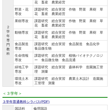
花 畜産 農業経営
野菜・花
課題研究 総合実習 作物 野菜 果樹 草
専攻
花 畜産 農業経営
果樹専攻
課題研究 総合実習 作物 野菜 果樹 草
花 畜産 農業経営
２
学
動物専攻
課題研究 総合実習 作物 野菜 果樹 草
年
花 畜産 農業経営
専
食品製造
課題研究 総合実習 食品製造 食品化学
門
専攻
食品微生物
教
科
生命情報
課題研究 総合実習 植物バイオテクノロジ
専攻
ー 食品微生物 食品流通
緑地工学
課題研究 総合実習 森林科学 造園施工管
専攻
理 測量
環境土木
課題研究 総合実習 農業土木設計 造園施
専攻
工管理 測量
＜３学年＞
３学年普通教科シラバス(PDF)
国語科
倫理国語